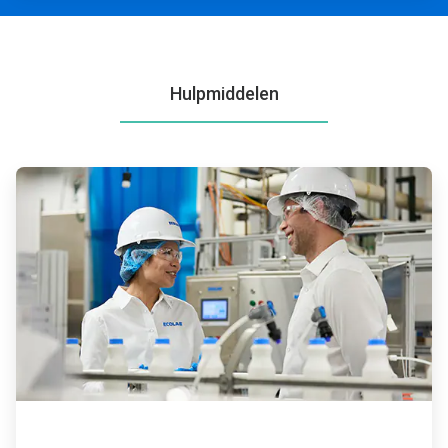
Hulpmiddelen
ArticleTile
1
ˑ
2