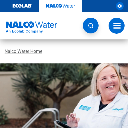
Door
naar
content
Navig
wisse
Nalco Water Home