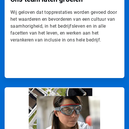
Wij geloven dat topprestaties worden gevoed door
het waarderen en bevorderen van een cultuur van
saamhorigheid, in het bedrijfsleven en in alle
facetten van het leven, en werken aan het
verankeren van inclusie in ons hele bedrijf.
A
r
t
i
c
l
e
T