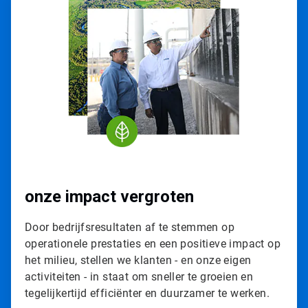
r
t
i
c
l
e
T
i
l
e
1
ˑ
3
onze impact vergroten
Door bedrijfsresultaten af te stemmen op
operationele prestaties en een positieve impact op
het milieu, stellen we klanten - en onze eigen
activiteiten - in staat om sneller te groeien en
tegelijkertijd efficiënter en duurzamer te werken.