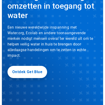
of
omzetten in toegang tot
uit
EcolabBack
te
water
zetten.
ButtonSearch
Met
de
IconFilter
Een nieuwe wereldwijde inspanning met
drie
puntjes
Water.org, Ecolab en andere toonaangevende
Icon
kunt
merken nodigt mensen overal ter wereld uit om te
u
helpen veilig water in huis te brengen door
navigeren.
alledaagse handelingen om te zetten in echte
impact.
Ontdek Get Blue