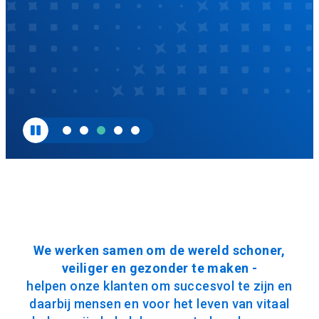
We werken samen om de wereld schoner,
veiliger en gezonder te maken -
helpen onze klanten om succesvol te zijn en
daarbij mensen en voor het leven van vitaal