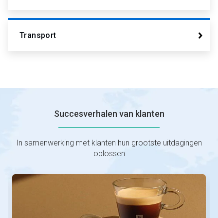
Transport
Succesverhalen van klanten
In samenwerking met klanten hun grootste uitdagingen
oplossen
Dit
is
een
carrousel.
Gebruik