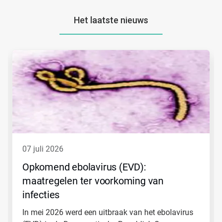
Het laatste nieuws
Dit
is
een
carrousel.
Gebruik
de
knoppen
Volgende
en
Vorige
om
07 juli 2026
er
doorheen
Opkomend ebolavirus​​​​​​​ (EVD):
te
maatregelen ter voorkoming van
navigeren
of
infecties
spring
naar
In mei 2026 werd een uitbraak van het ebolavirus
een