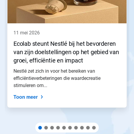
de
knoppen
Volgende
en
Vorige
om
11 mei 2026
er
doorheen
Ecolab steunt Nestlé bij het bevorderen
te
van zijn doelstellingen op het gebied van
navigeren
of
groei, efficiëntie en impact
spring
naar
Nestlé zet zich in voor het bereiken van
een
efficiëntieverbeteringen die waardecreatie
dia
stimuleren om...
via
de
Toon meer
diastippen.