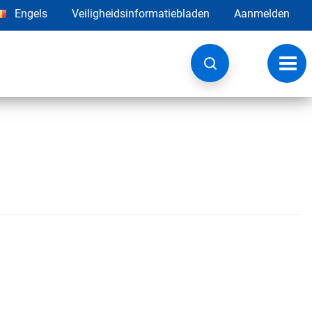
Engels
Veiligheidsinformatiebladen
Aanmelden
Navig
wisse