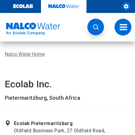
Door
naar
content
Navig
wisse
Nalco Water Home
Ecolab Inc.
Pietermaritzburg, South Africa
Ecolab Pietermaritzburg
Oldfield Business Park, 27 Oldfield Road,