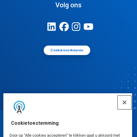
Volg ons
Cookievoorkeuren
Cookietoestemming
© Ecolab Inc. 2025
Door op “Alle cookies accepteren” te klikken gaat u akkoord met