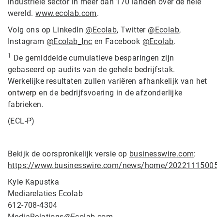
industriële sector in meer dan 170 landen over de hele
wereld.
www.ecolab.com
.
Volg ons op LinkedIn
@Ecolab
, Twitter
@Ecolab
,
Instagram
@Ecolab_Inc
en Facebook
@Ecolab
.
1
De gemiddelde cumulatieve besparingen zijn
gebaseerd op audits van de gehele bedrijfstak.
Werkelijke resultaten zullen variëren afhankelijk van het
ontwerp en de bedrijfsvoering in de afzonderlijke
fabrieken.
(ECL-P)
Bekijk de oorspronkelijk versie op
businesswire.com
:
https://www.businesswire.com/news/home/2022111500
Kyle Kapustka
Mediarelaties Ecolab
612-708-4304
MediaRelations@Ecolab.com