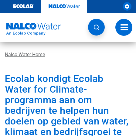
Door
naar
content
Navig
wisse
Nalco Water Home
Ecolab kondigt Ecolab
Water for Climate-
programma aan om
bedrijven te helpen hun
doelen op gebied van water,
klimaat en bedrijfsgroei te