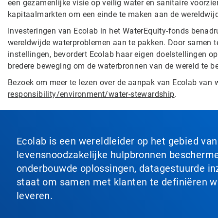
een gezamenlijke visie op veilig water en sanitaire voorz
kapitaalmarkten om een ​​einde te maken aan de wereldwijd
Investeringen van Ecolab in het WaterEquity-fonds benad
wereldwijde waterproblemen aan te pakken. Door samen t
instellingen, bevordert Ecolab haar eigen doelstellingen o
bredere beweging om de waterbronnen van de wereld te b
Bezoek om meer te lezen over de aanpak van Ecolab van
responsibility/environment/water-stewardship
.
Ecolab is een wereldleider op het gebied va
levensnoodzakelijke hulpbronnen beschermen
onderbouwde oplossingen, datagestuurde inzi
staat om samen met klanten te definiëren wat
leveren.