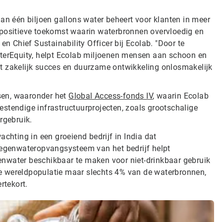
an één biljoen gallons water beheert voor klanten in meer
 positieve toekomst waarin waterbronnen overvloedig en
en Chief Sustainability Officer bij Ecolab. "Door te
aterEquity, helpt Ecolab miljoenen mensen aan schoon en
 dat zakelijk succes en duurzame ontwikkeling onlosmakelijk
sen, waaronder het
Global Access-fonds IV
, waarin Ecolab
tbestendige infrastructuurprojecten, zoals grootschalige
rgebruik.
achting in een groeiend bedrijf in India dat
 regenwateropvangsysteem van het bedrijf helpt
enwater beschikbaar te maken voor niet-drinkbaar gebruik
e wereldpopulatie maar slechts 4% van de waterbronnen,
rtekort.