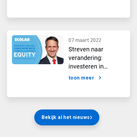
07 maart 2022
Streven naar
verandering:
investeren in
toekomstige
toon meer
vrouwelijke leiders
Bekijk al het nieuws