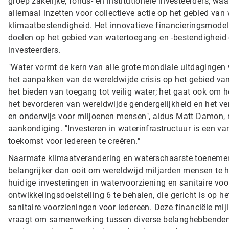
groep zakelijke, fonds- en institutionele investeerders, wa
allemaal inzetten voor collectieve actie op het gebied va
klimaatbestendigheid. Het innovatieve financieringsmodel
doelen op het gebied van watertoegang en -bestendigheid en
investeerders.
"Water vormt de kern van alle grote mondiale uitdaginge
het aanpakken van de wereldwijde crisis op het gebied van
het bieden van toegang tot veilig water; het gaat ook om
het bevorderen van wereldwijde gendergelijkheid en het ve
en onderwijs voor miljoenen mensen", aldus Matt Damon, m
aankondiging. "Investeren in waterinfrastructuur is een v
toekomst voor iedereen te creëren."
Naarmate klimaatverandering en waterschaarste toenemen, 
belangrijker dan ooit om wereldwijd miljarden mensen te
huidige investeringen in watervoorziening en sanitaire v
ontwikkelingsdoelstelling 6 te behalen, die gericht is op
sanitaire voorzieningen voor iedereen. Deze financiële mij
vraagt ​​om samenwerking tussen diverse belanghebbenden,