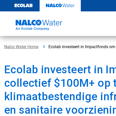
Door
naar
content
Nalco Water Home
Ecolab investeert in Impactfonds om 
Ecolab investeert in 
collectief $100M+ op 
klimaatbestendige inf
en sanitaire voorzien