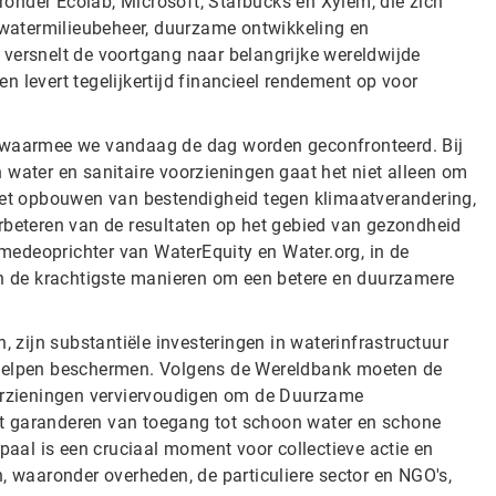
aronder Ecolab, Microsoft, Starbucks en Xylem, die zich
n watermilieubeheer, duurzame ontwikkeling en
 versnelt de voortgang naar belangrijke wereldwijde
 levert tegelijkertijd financieel rendement op voor
n waarmee we vandaag de dag worden geconfronteerd. Bij
 water en sanitaire voorzieningen gaat het niet alleen om
 het opbouwen van bestendigheid tegen klimaatverandering,
rbeteren van de resultaten op het gebied van gezondheid
edeoprichter van WaterEquity en Water.org, in de
an de krachtigste manieren om een ​​betere en duurzamere
zijn substantiële investeringen in waterinfrastructuur
 helpen beschermen. Volgens de Wereldbank moeten de
oorzieningen verviervoudigen om de Duurzame
 het garanderen van toegang tot schoon water en schone
lpaal is een cruciaal moment voor collectieve actie en
 waaronder overheden, de particuliere sector en NGO's,