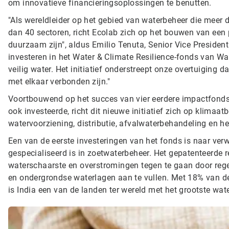
om innovatieve financieringsoplossingen te benutten.
"Als wereldleider op het gebied van waterbeheer die meer d
dan 40 sectoren, richt Ecolab zich op het bouwen van een
duurzaam zijn", aldus Emilio Tenuta, Senior Vice President 
investeren in het Water & Climate Resilience-fonds van W
veilig water. Het initiatief onderstreept onze overtuiging
met elkaar verbonden zijn."
Voortbouwend op het succes van vier eerdere impactfond
ook investeerde, richt dit nieuwe initiatief zich op klimaa
watervoorziening, distributie, afvalwaterbehandeling en he
Een van de eerste investeringen van het fonds is naar verw
gespecialiseerd is in zoetwaterbeheer. Het gepatenteerde
waterschaarste en overstromingen tegen te gaan door reg
en ondergrondse waterlagen aan te vullen. Met 18% van d
is India een van de landen ter wereld met het grootste wate