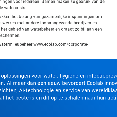
ieningen voor iedereen. Samen maken ze gebruik van de
e watercrisis.
rukken het belang van gezamenlijke inspanningen om
e werken met andere toonaangevende bedrijven en
p het gebied van waterbeheer en draagt zo bij aan een
eschermen.
 watermileubeheer
www.ecolab.com/corporate-
n oplossingen voor water, hygiëne en infectiepre
. Al meer dan een eeuw bevordert Ecolab innova
chten, AI-technologie en service van wereldklas
 het beste is en dit op te schalen naar hun acti