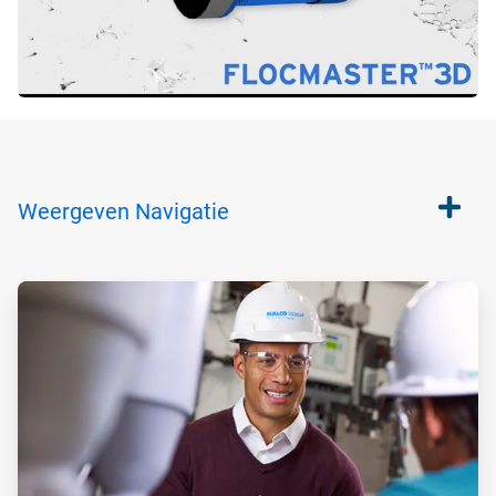
Weergeven
Navigatie
ArticleTile
1
ˑ
2