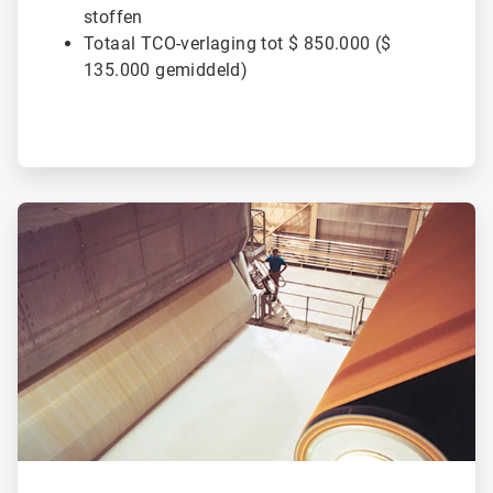
stoffen
Totaal TCO-verlaging tot $ 850.000 ($
135.000 gemiddeld)
ArticleTile
2
ˑ
2