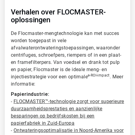
Verhalen over FLOCMASTER-
oplossingen
De Flocmaster-mengtechnologie kan met succes
worden toegepast in vele
afvalwaterontwateringstoepassingen, waaronder
centrifuges
, schroefpers, riempers of in een plaat-
en framefilterpers. Van voedsel en drank tot pulp
en papier, Flocmaster is de ideale meng- en
e-ROI-impact
injectiestrategie voor een optimale
. Meer
informatie:
Papierindustrie:
-
FLOCMASTER™-technologie zorgt voor superieure
duurzaamheidsprestaties en aanzienlijke
besparingen op bedrijfskosten bij een
papierfabriek in Zuid-Europa
-
Ontwateringsoptimalisatie in Noord-Amerika voor