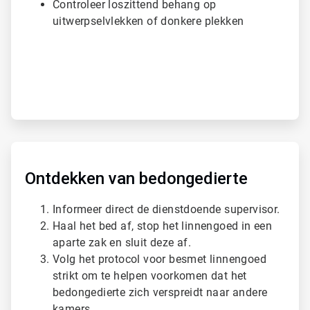
Controleer loszittend behang op
uitwerpselvlekken of donkere plekken
A
r
t
Ontdekken van bedongedierte
i
c
Informeer direct de dienstdoende supervisor.
l
Haal het bed af, stop het linnengoed in een
e
T
aparte zak en sluit deze af.
i
Volg het protocol voor besmet linnengoed
l
strikt om te helpen voorkomen dat het
e
bedongedierte zich verspreidt naar andere
2
ˑ
kamers.