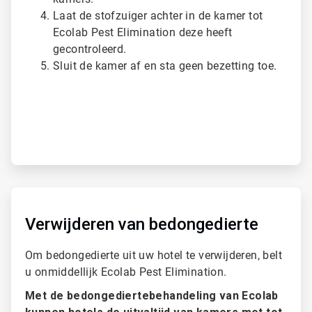
3
Laat de stofzuiger achter in de kamer tot
Ecolab Pest Elimination deze heeft
gecontroleerd.
Sluit de kamer af en sta geen bezetting toe.
A
r
t
Verwijderen van bedongedierte
i
c
Om bedongedierte uit uw hotel te verwijderen, belt
l
u onmiddellijk Ecolab Pest Elimination.
e
T
Met de bedongediertebehandeling van Ecolab
i