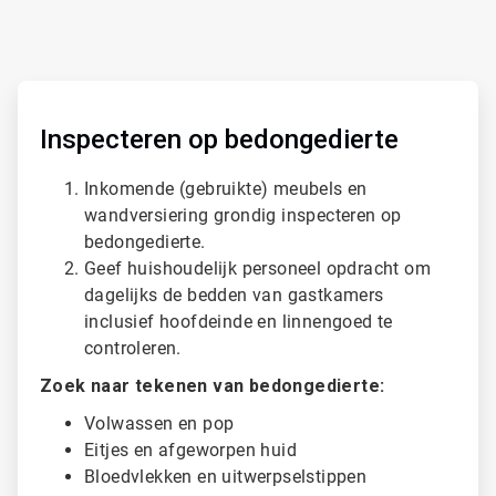
A
r
t
Inspecteren op bedongedierte
i
c
Inkomende (gebruikte) meubels en
l
wandversiering grondig inspecteren op
e
T
bedongedierte.
i
Geef huishoudelijk personeel opdracht om
l
dagelijks de bedden van gastkamers
e
inclusief hoofdeinde en linnengoed te
1
ˑ
controleren.
3
Zoek naar tekenen van bedongedierte:
Volwassen en pop
Eitjes en afgeworpen huid
Bloedvlekken en uitwerpselstippen