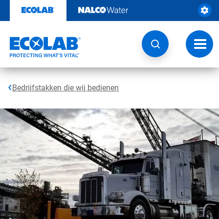
Door
naar
content
Navig
wisse
Bedrijfstakken die wij bedienen