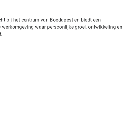
2
ˑ
2
cht bij het centrum van Boedapest en biedt een
ke werkomgeving waar persoonlijke groei, ontwikkeling en
d.