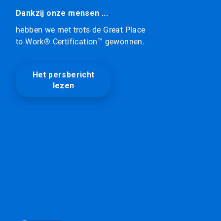
afbeeldingen
Dankzij onze mensen ...
die
automatisch
hebben we met trots de Great Place
roteren.
to Work® Certification™ gewonnen.
Klik
op
de
Het persbericht
speel-/pauzeknop
om
lezen
rotatie
aan
of
uit
te
zetten.
Met
de
drie
puntjes
kunt
u
navigeren.