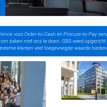
ellence voor Order-to-Cash en Procure-to-Pay-ser
 om zaken met ons te doen. GBS werd opgericht 
en externe klanten veel toegevoegde waarde bieden