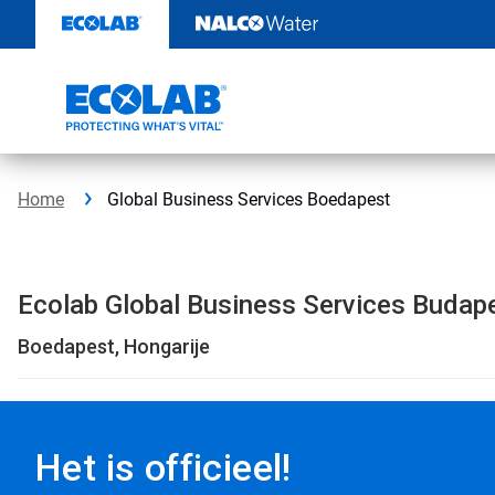
Locatie
Door
naar
|
content
Global
Business
Services
Home
Global Business Services Boedapest
Boedapest
|
Ecolab Global Business Services Budap
EcolabBack
Boedapest, Hongarije
ButtonSearch
IconFilter
Dit
is
Icon
een
Het is officieel!
carrousel
met