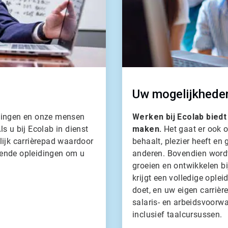
Uw mogelijkhede
singen en onze mensen
Werken bij Ecolab biedt
ls u bij Ecolab in dienst
maken.
Het gaat er ook o
lijk carrièrepad waardoor
behaalt, plezier heeft en 
lende opleidingen om u
anderen. Bovendien wordt
groeien en ontwikkelen bi
krijgt een volledige oplei
doet, en uw eigen carriè
salaris- en arbeidsvoorwa
inclusief taalcursussen.