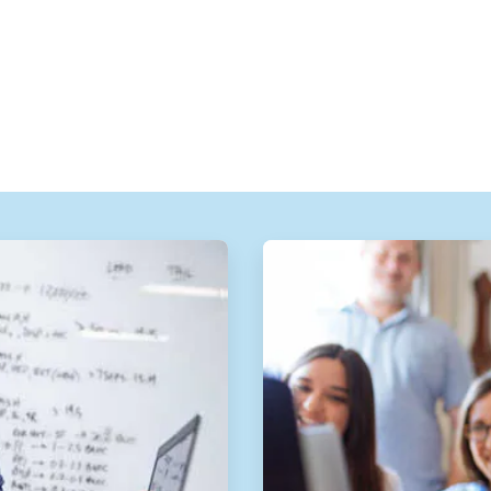
ArticleTile
2
ˑ
2