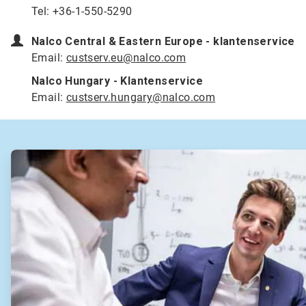
Tel: +36-1-550-5290
Nalco Central & Eastern Europe - klantenservice
Email:
custserv.eu@nalco.com
Nalco Hungary - Klantenservice
Email:
custserv.hungary@nalco.com
ArticleTile
1
ˑ
2