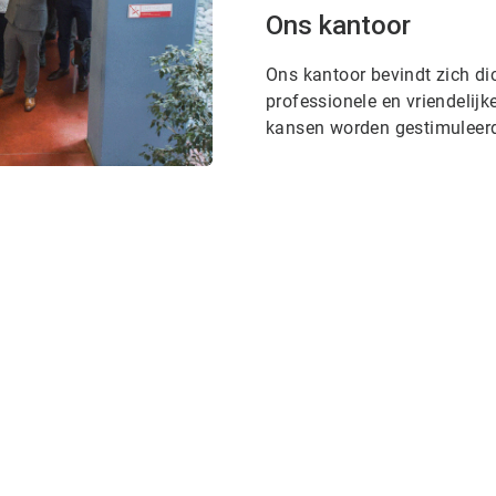
Ons kantoor
Ons kantoor bevindt zich di
professionele en vriendelij
kansen worden gestimuleer
ArticleTile
1
ˑ
2