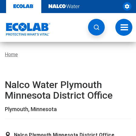
Door
naar
content
Navig
wisse
Home
Nalco Water Plymouth
Minnesota District Office
Plymouth, Minnesota
Nalco Plymouth Minnesota District Office