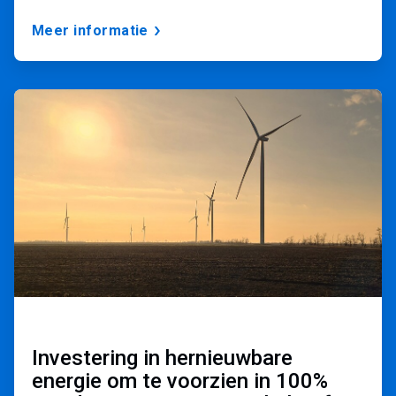
Meer informatie
A
r
t
i
c
l
e
T
i
l
e
2
ˑ
3
Investering in hernieuwbare
energie om te voorzien in 100%