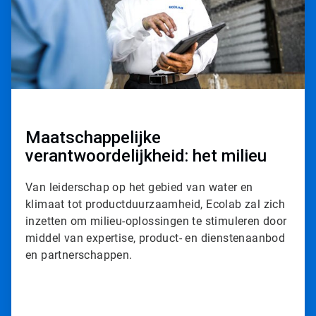
e
T
i
l
e
3
ˑ
3
Maatschappelijke
verantwoordelijkheid: het milieu
Van leiderschap op het gebied van water en
klimaat tot productduurzaamheid, Ecolab zal zich
inzetten om milieu-oplossingen te stimuleren door
middel van expertise, product- en dienstenaanbod
en partnerschappen.