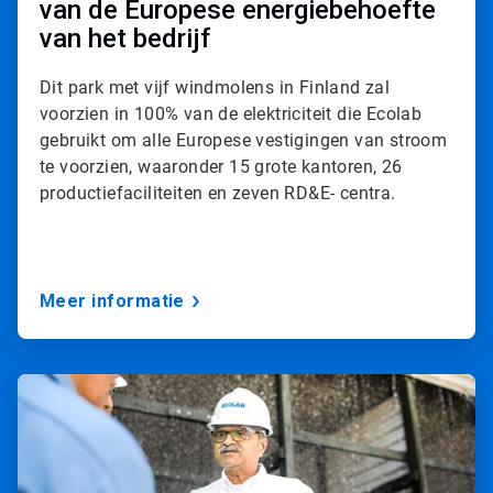
van de Europese energiebehoefte
van het bedrijf​​​​​​​
Dit park met vijf windmolens in Finland zal
voorzien in 100% van de elektriciteit die Ecolab
gebruikt om alle Europese vestigingen van stroom
te voorzien, waaronder 15 grote kantoren, 26
productiefaciliteiten en zeven RD&E- centra.
Meer informatie
A
r
t
i
c
l