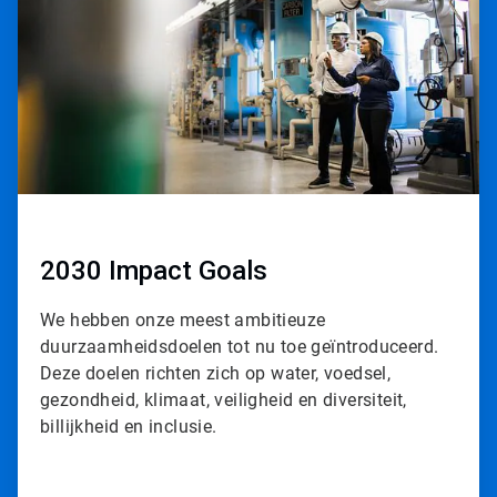
i
c
l
e
T
i
l
e
1
ˑ
3
2030 Impact Goals
We hebben onze meest ambitieuze
duurzaamheidsdoelen tot nu toe geïntroduceerd.
Deze doelen richten zich op water, voedsel,
gezondheid, klimaat, veiligheid en diversiteit,
billijkheid en inclusie.