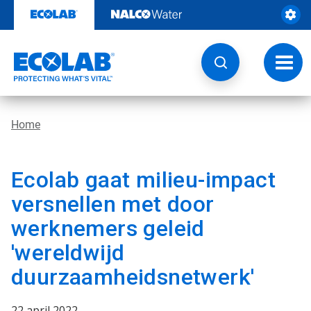
Door
naar
content
Navig
wisse
Home
Ecolab gaat milieu-impact
versnellen met door
werknemers geleid
'wereldwijd
duurzaamheidsnetwerk'
22 april 2022