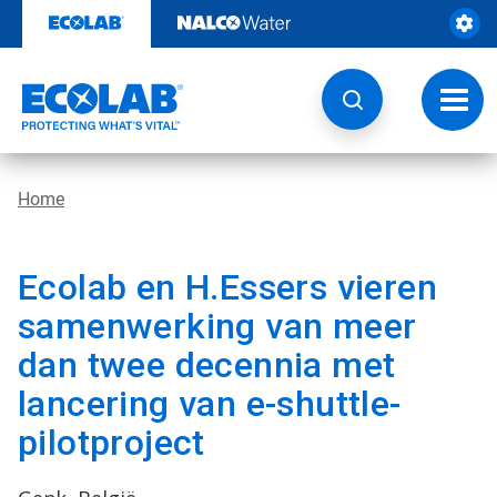
Door
naar
content
Navig
wisse
Home
Ecolab en H.Essers vieren
samenwerking van meer
dan twee decennia met
lancering van e-shuttle-
pilotproject