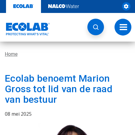
Door
naar
content
Navig
wisse
Home
Ecolab benoemt Marion
Gross tot lid van de raad
van bestuur
08 mei 2025