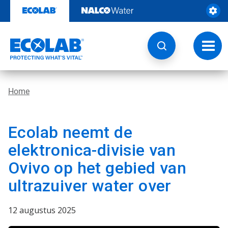
Door
naar
content
Navig
wisse
Home
Ecolab neemt de
elektronica-divisie van
Ovivo op het gebied van
ultrazuiver water over
12 augustus 2025