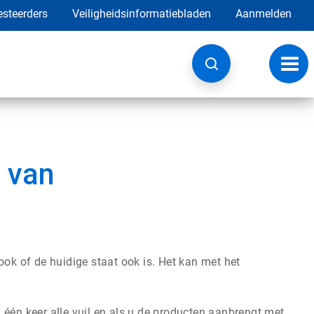
esteerders
Veiligheidsinformatiebladen
Aanmelden
Navig
wisse
 van
ook of de huidige staat ook is. Het kan met het
 één keer alle vuil en als u de producten aanbrengt met