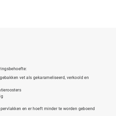
ringsbehoefte:
ngebakken vet als gekarameliseerd, verkoold en
atieroosters
ig
pervlakken en er hoeft minder te worden geboend