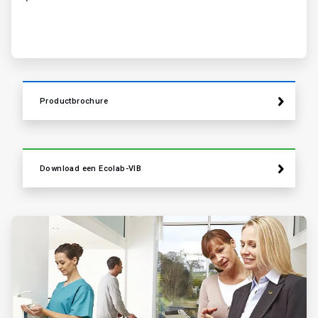
Productbrochure
Download een Ecolab-VIB
ArticleTile
2
ˑ
2