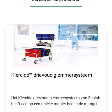
Dit
is
een
carrousel.
Gebruik
de
knoppen
Volgende
en
Vorige
om
Klercide™ drievoudig emmersysteem
er
doorheen
te
navigeren
of
Het Klercide drievoudig emmersysteem van Ecolab
spring
heeft een op een unieke manier bediende mangel...
naar
een