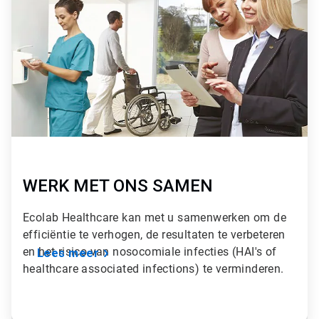
t
i
c
l
e
T
i
l
e
2
ˑ
2
WERK MET ONS SAMEN
Ecolab Healthcare kan met u samenwerken om de
efficiëntie te verhogen, de resultaten te verbeteren
en het risico van nosocomiale infecties (HAI's of
Lees meer
healthcare associated infections) te verminderen.