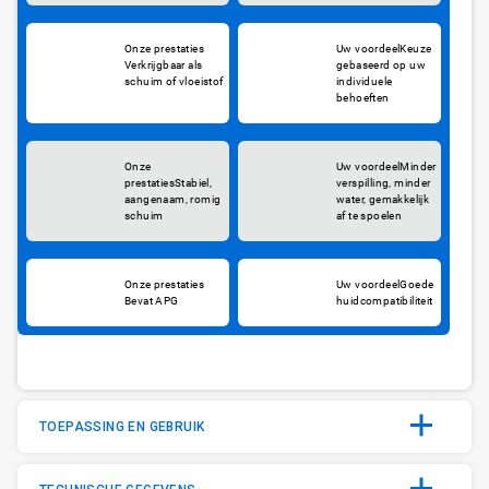
Keuze
Verkrijgbaar als
gebaseerd op uw
schuim of vloeistof
individuele
behoeften
Minder
Stabiel,
verspilling, minder
aangenaam, romig
water, gemakkelijk
schuim
af te spoelen
Goede
Bevat APG
huidcompatibiliteit
TOEPASSING EN GEBRUIK