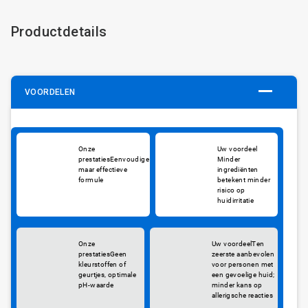
Productdetails
VOORDELEN
Eenvoudige
Minder
maar effectieve
ingrediënten
formule
betekent minder
risico op
huidirritatie
Ten
Geen
zeerste aanbevolen
kleurstoffen of
voor personen met
geurtjes, optimale
een gevoelige huid;
pH-waarde
minder kans op
allerigsche reacties