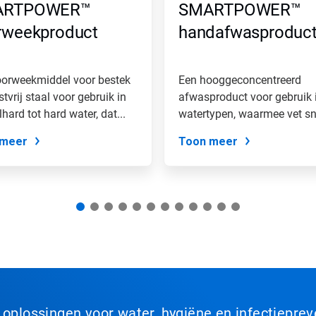
ARTPOWER™
SMARTPOWER™
rweekproduct
handafwasproduc
oorweekmiddel voor bestek
Een hooggeconcentreerd
stvrij staal voor gebruik in
afwasproduct voor gebruik i
hard tot hard water, dat...
watertypen, waarmee vet sn
wordt...
 meer
Toon meer
n oplossingen voor water, hygiëne en infectiepre