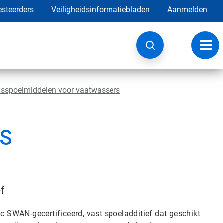
esteerders
Veiligheidsinformatiebladen
Aanmelden
Navig
wisse
nsspoelmiddelen voor vaatwassers
 S
ef
SWAN-gecertificeerd, vast spoeladditief dat geschikt