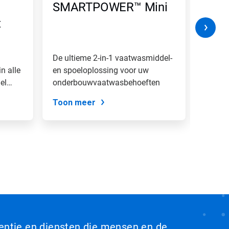
SMARTPOWER™ Mini
SMA
t
HD
De ultieme 2-in-1 vaatwasmiddel-
Een st
n alle
en spoeloplossing voor uw
spoela
el
onderbouwvaatwasbehoeften
water,
sprank
Toon meer
Toon 
ventie en diensten die mensen en de