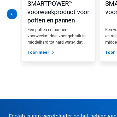
inse
SMARTPOWER™
SM
er
doorheen
voorweekproduct voor
voo
te
potten en pannen
navigeren
of
spring
ast
Een potten en pannen-
Een v
naar
chikt
voorweekmiddel voor gebruik in
en roe
een
middelhard tot hard water, dat
middel
dia
hardnekkige...
via
Toon meer
Toon
de
diastippen.
Ecolab is een wereldleider op het gebied va