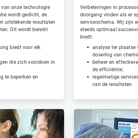
 van onze technologie
Verbeteringen in process
tie wordt gedicht, de
doorgang vinden als er s
n uitstekende resultaten
serviceschema. Wij zijn e
en. Dit wordt bereikt
steeds optimaal succesvol
biedt:
ing biedt voor elk
analyse ter plaatse
dosering van chemica
gen die zich voordoen in
beheer en effectiev
de efficiëntie;
g te beperken en
regelmatige service
van de resultaten.
ArticleTile
4
ˑ
4