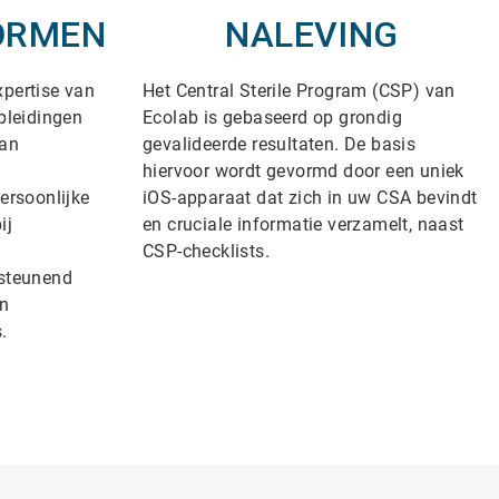
ORMEN
NALEVING
xpertise van
Het Central Sterile Program (CSP) van
pleidingen
Ecolab is gebaseerd op grondig
van
gevalideerde resultaten. De basis
hiervoor wordt gevormd door een uniek
persoonlijke
iOS-apparaat dat zich in uw CSA bevindt
ij
en cruciale informatie verzamelt, naast
CSP-checklists.
rsteunend
en
.