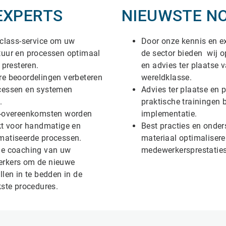
EXPERTS
NIEUWSTE N
-class-service om uw
Door onze kennis en e
uur en processen optimaal
de sector bieden wij o
 presteren.
en advies ter plaatse 
e beoordelingen verbeteren
wereldklasse.
cessen en systemen
Advies ter plaatse en 
.
praktische trainingen b
e-overeenkomsten worden
implementatie.
kt voor handmatige en
Best practies en onde
matiseerde processen.
materiaal optimaliser
ue coaching van uw
medewerkersprestaties
rkers om de nieuwe
llen in te bedden in de
kste procedures.