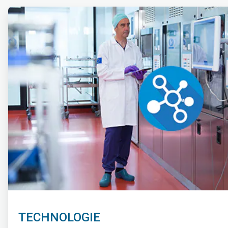
ArticleTile
1
ˑ
4
TECHNOLOGIE