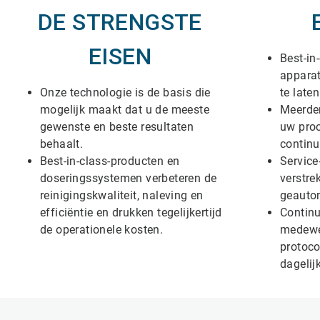
DE STRENGSTE
EISEN
Best-in
apparat
Onze technologie is de basis die
te laten
mogelijk maakt dat u de meeste
Meerder
gewenste en beste resultaten
uw pro
behaalt.
continu
Best-in-class-producten en
Servic
doseringssystemen verbeteren de
verstre
reinigingskwaliteit, naleving en
geauto
efficiëntie en drukken tegelijkertijd
Contin
de operationele kosten.
medewe
protoco
dagelij