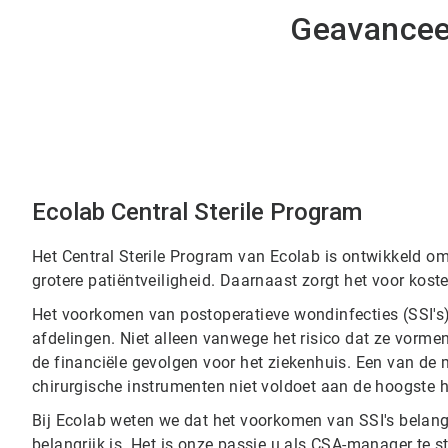
Geavanceer
Ecolab Central Sterile Program
Het Central Sterile Program van Ecolab is ontwikkeld o
grotere patiëntveiligheid. Daarnaast zorgt het voor kos
Het voorkomen van postoperatieve wondinfecties (SSI's) is
afdelingen. Niet alleen vanwege het risico dat ze vorm
de financiële gevolgen voor het ziekenhuis. Een van de m
chirurgische instrumenten niet voldoet aan de hoogste h
Bij Ecolab weten we dat het voorkomen van SSI's belangr
belangrijk is. Het is onze passie u als CSA-manager te s