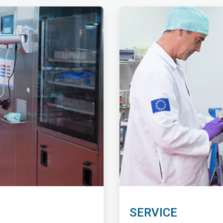
ArticleTile
2
ˑ
4
SERVICE