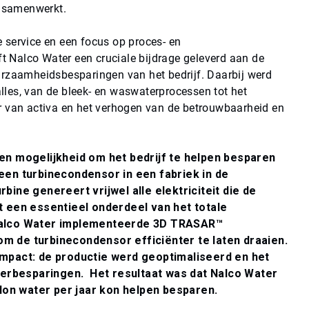
e samenwerkt.
 service en een focus op proces- en
ft Nalco Water een cruciale bijdrage geleverd aan de
urzaamheidsbesparingen van het bedrijf. Daarbij werd
les, van de bleek- en waswaterprocessen tot het
r van activa en het verhogen van de betrouwbaarheid en
en mogelijkheid om het bedrijf te helpen besparen
een turbinecondensor in een fabriek in de
bine genereert vrijwel alle elektriciteit die de
t een essentieel onderdeel van het totale
Nalco Water implementeerde 3D TRASAR™
m de turbinecondensor efficiënter te laten draaien.
mpact: de productie werd geoptimaliseerd en het
aterbesparingen. Het resultaat was dat Nalco Water
llon water per jaar kon helpen besparen.