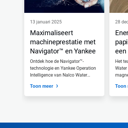
Volgende
en
Vorige
om
13 januari 2025
28 d
er
doorheen
Maximaliseert
Ener
te
navigeren
machineprestatie met
papi
of
Navigator™ en Yankee
een 
spring
naar
Operation Intelligence
har
Ontdek hoe de Navigator™-
Het t
een
dia
technologie en Yankee Operation
Water 
via
Intelligence van Nalco Water
magnet
de
een...
papier
diastippen.
Toon meer
Toon 