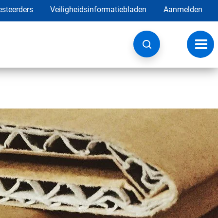
esteerders
Veiligheidsinformatiebladen
Aanmelden
Navig
wisse