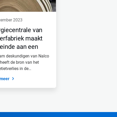
ecember 2023
giecentrale van
erfabriek maakt
einde aan een
dnekkig probleem
eam deskundigen van Nalco
heeft de bron van het
ietverlies in de
fabriek...
meer