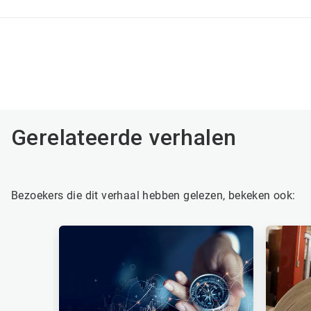
Gerelateerde verhalen
Bezoekers die dit verhaal hebben gelezen, bekeken ook:
Dit
is
een
carrousel.
Gebruik
de
knoppen