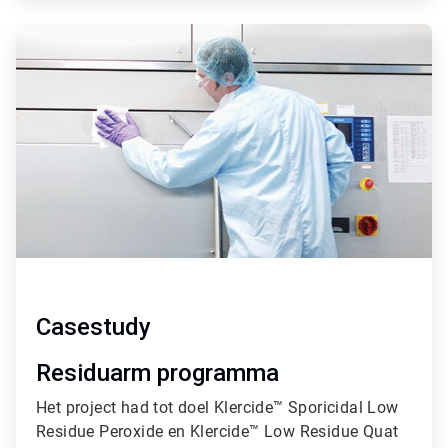
ArticleTile
3
ˑ
3
Casestudy
Residuarm programma
Het project had tot doel Klercide™ Sporicidal Low
Residue Peroxide en Klercide™ Low Residue Quat