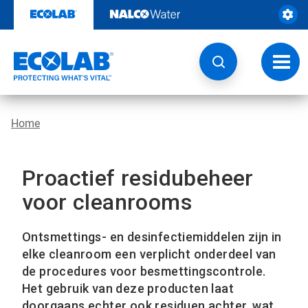
Door
naar
content
Navig
wisse
Home
Proactief residubeheer
voor cleanrooms
Ontsmettings- en desinfectiemiddelen zijn in
elke cleanroom een verplicht onderdeel van
de procedures voor besmettingscontrole.
Het gebruik van deze producten laat
doorgaans echter ook residuen achter, wat