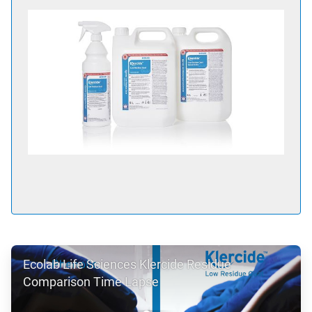
ArticleTile
1
ˑ
3
ArticleTile
Ecolab Life Sciences Klercide Residue
2
ˑ
Comparison Time Lapse
3