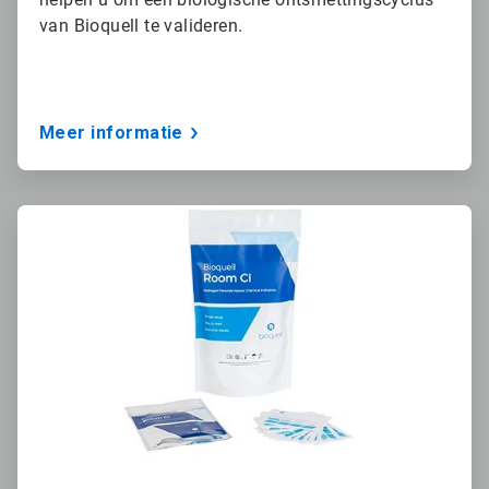
van Bioquell te valideren.
Meer informatie
A
r
t
i
c
l
e
T
i
l
e
3
ˑ
3