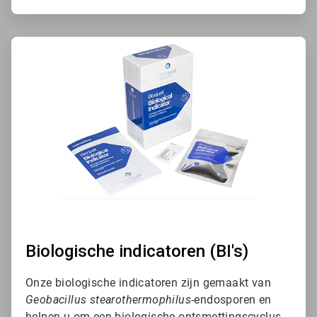
A
r
t
i
c
l
e
T
i
l
e
2
ˑ
3
Biologische indicatoren (BI's)
Onze biologische indicatoren zijn gemaakt van
Geobacillus stearothermophilus
-endosporen en
helpen u om een biologische ontsmettingscyclus