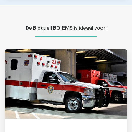
De Bioquell BQ-EMS is ideaal voor:
ArticleTile
1
ˑ
2