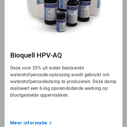
e
T
i
l
e
1
ˑ
3
Bioquell HPV-AQ
Deze voor 35% uit water bestaande
waterstofperoxide-oplossing wordt gebruikt om
waterstofperoxidedamp te produceren. Deze damp
realiseert een 6-log sporendodende werking op
blootgestelde oppervlakken.
Meer informatie