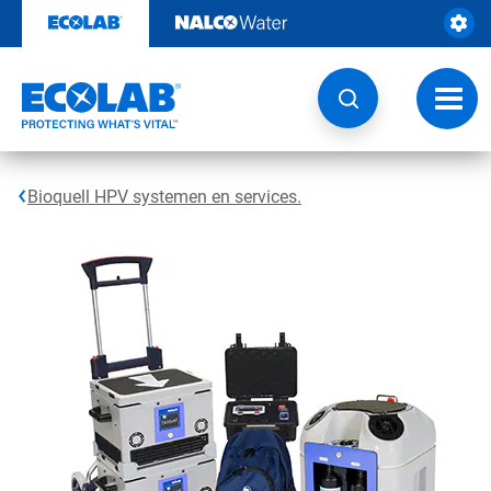
Door
naar
content
Navig
wisse
Bioquell HPV systemen en services.