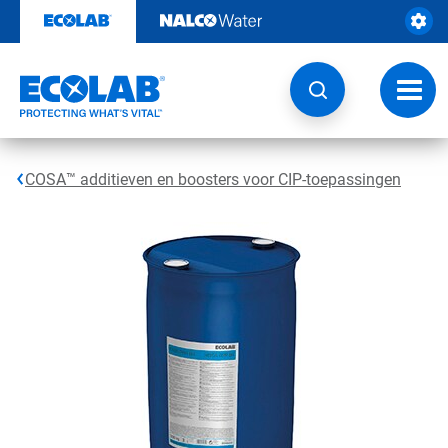
Door
naar
content
Navig
wisse
COSA™ additieven en boosters voor CIP-toepassingen