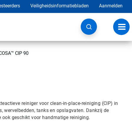
esteerders
Veiligheidsinformatiebladen
Aanmelden
Navig
wisse
COSA™ CIP 90
eactieve reiniger voor clean-in-place-reiniging (CIP) in
s, wervelbedden, tanks en opslagvaten. Dankzij de
e ook geschikt voor handmatige reiniging.