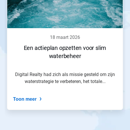
Gebruik
de
knoppen
Volgende
en
Vorige
om
18 maart 2026
er
doorheen
Een actieplan opzetten voor slim
te
waterbeheer
navigeren
of
spring
naar
Digital Realty had zich als missie gesteld om zijn
een
waterstrategie te verbeteren, het totale...
dia
via
de
Toon meer
diastippen.