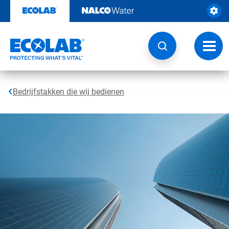
Door
naar
content
Navig
wisse
Bedrijfstakken die wij bedienen