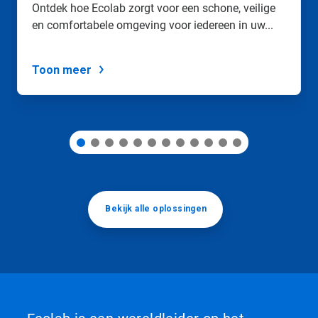
Ontdek hoe Ecolab zorgt voor een schone, veilige
spring
en comfortabele omgeving voor iedereen in uw...
naar
een
dia
via
Toon meer
de
diastippen.
Bekijk alle oplossingen