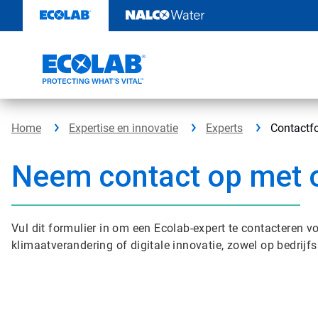
Door
naar
content
Home
Expertise en innovatie
Experts
Contactfo
Neem contact op met 
Vul dit formulier in om een Ecolab-expert te contacteren 
klimaatverandering of digitale innovatie, zowel op bedrijfsnive