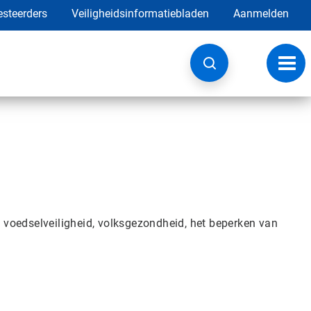
esteerders
Veiligheidsinformatiebladen
Aanmelden
Navig
wisse
, voedselveiligheid, volksgezondheid, het beperken van