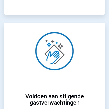
ArticleTile
2
ˑ
4
Voldoen aan stijgende
gastverwachtingen