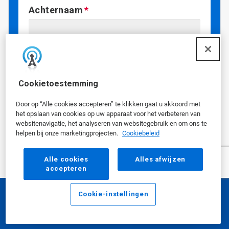
Achternaam
Titel/functie
Cookietoestemming
Door op “Alle cookies accepteren” te klikken gaat u akkoord met
E-mailadres
het opslaan van cookies op uw apparaat voor het verbeteren van
websitenavigatie, het analyseren van websitegebruik en om ons te
helpen bij onze marketingprojecten.
Cookiebeleid
Telefoonnummer
Alle cookies
Alles afwijzen
accepteren
Cookie-instellingen
Adres
E-mailadres
Bellen