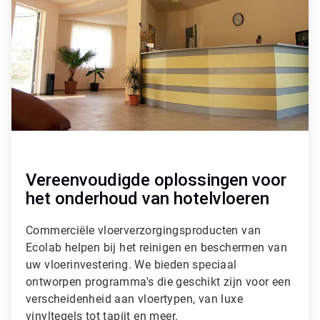
i
c
l
e
T
i
l
e
1
ˑ
3
Vereenvoudigde oplossingen voor
het onderhoud van hotelvloeren
Commerciële vloerverzorgingsproducten van
Ecolab helpen bij het reinigen en beschermen van
uw vloerinvestering. We bieden speciaal
ontworpen programma's die geschikt zijn voor een
verscheidenheid aan vloertypen, van luxe
vinyltegels tot tapijt en meer.