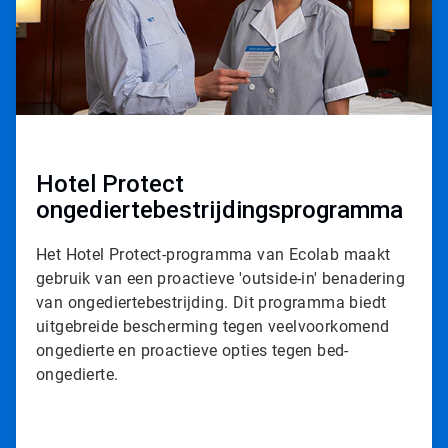
e
T
i
l
e
1
ˑ
3
Hotel Protect
ongediertebestrijdingsprogramma
Het Hotel Protect-programma van Ecolab maakt
gebruik van een proactieve 'outside-in' benadering
van ongediertebestrijding. Dit programma biedt
uitgebreide bescherming tegen veelvoorkomend
ongedierte en proactieve opties tegen bed-
ongedierte.