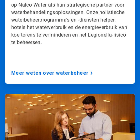
op Nalco Water als hun strategische partner voor
waterbehandelingsoplossingen. Onze holistische
waterbeheerprogramma's en -diensten helpen
hotels het waterverbruik en de energieverbruik van
koeltorens te verminderen en het Legionella-risico
te beheersen.
Meer weten over waterbeheer
A
r
t
i
c
l
e
T