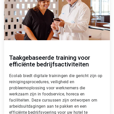
c
l
e
T
i
l
e
3
ˑ
3
Taakgebaseerde training voor
efficiënte bedrijfsactiviteiten
Ecolab biedt digitale trainingen die gericht zijn op
reinigingsprocedures, veiligheid en
probleemoplossing voor werknemers die
werkzaam zijn in foodservice, horeca en
faciliteiten. Deze cursussen zijn ontworpen om
arbeidsuitdagingen aan te pakken en een
efficiënte bedrijfsvoering voor uw hotel te