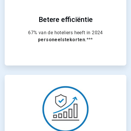
Betere efficiëntie
67% van de hoteliers heeft in 2024
personeelstekorten
.***
ArticleTile
4
ˑ
4